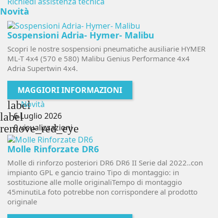
Richiedi assistenza tecnica
Novità
Sospensioni Adria- Hymer- Malibu
Scopri le nostre sospensioni pneumatiche ausiliarie HYMER
ML-T 4x4 (570 e 580) Malibu Genius Performance 4x4
Adria Supertwin 4x4.
MAGGIORI INFORMAZIONI
label
Novità
label
6 Luglio 2026
remove_red_eye
0 visualizzazioni
Molle Rinforzate DR6
Molle di rinforzo posteriori DR6 DR6 II Serie dal 2022..con
impianto GPL e gancio traino Tipo di montaggio: in
sostituzione alle molle originaliTempo di montaggio
45minutiLa foto potrebbe non corrispondere al prodotto
originale