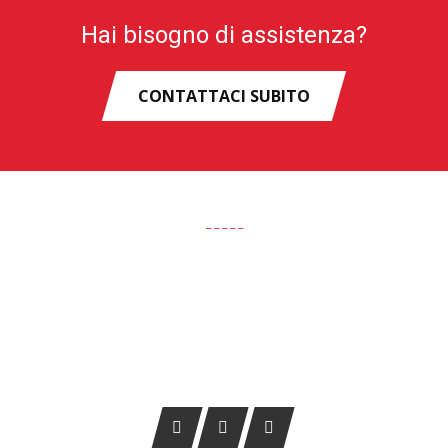
Hai bisogno di assistenza?
CONTATTACI SUBITO
CHI SIAMO
Da 25 anni, Tuning 2000 A. Sport Accessori S.r.l. opera nel
settore di ricambi auto, veicoli commerciali e fuoristrada.
L’azienda dedica costantemente la sua attività alla
commercializzazione di prodotti innovativi per auto, camper,
fuoristrada e veicoli leggeri.