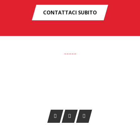
CONTATTACI SUBITO
CHI SIAMO
Da 25 anni, Tuning 2000 A. Sport Accessori S.r.l. opera nel
settore di ricambi auto, veicoli commerciali e fuoristrada.
L’azienda dedica costantemente la sua attività alla
commercializzazione di prodotti innovativi per auto, camper,
fuoristrada e veicoli leggeri.
MAPPA DEL SITO